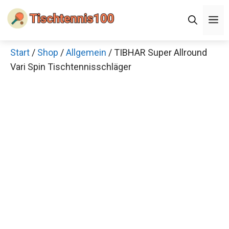
Zum
M
Inhalt
springen
Start
/
Shop
/
Allgemein
/ TIBHAR Super Allround
Vari Spin Tischtennisschläger