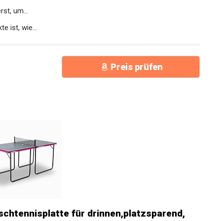
e...
st, um...
 ist, wie...
Preis prüfen