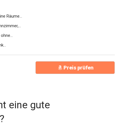
chtennisplatte für drinnen,platzsparend,
ine Räume...
nzimmer,...
 ohne...
k...
Preis prüfen
t eine gute