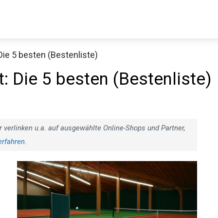
ie 5 besten (Bestenliste)
Decathlon Sale
: Die 5 besten
aue dir jetzt die meistverkauften Produkte im Sale bei Decathlon
Jetzt anschauen
r verlinken u.a. auf ausgewählte Online-Shops und Partner,
erfahren
.