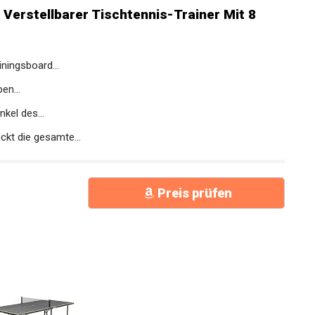
Verstellbarer Tischtennis-Trainer Mit 8
iningsboard...
en...
kel des...
t die gesamte...
Preis prüfen