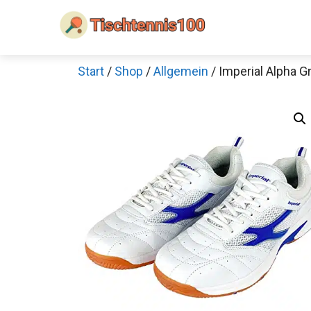
Zum
Inhalt
springen
Start
/
Shop
/
Allgemein
/ Imperial Alpha G