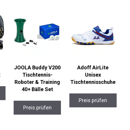
JOOLA Buddy V200
Adoff AirLite
t
Tischtennis-
Unisex
Roboter & Training
Tischtennisschuhe
40+ Bälle Set
Preis prüfen
Preis prüfen