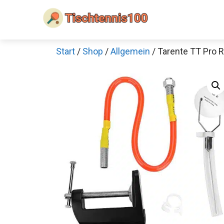
Zum
Inhalt
springen
Start
/
Shop
/
Allgemein
/ Tarente TT Pro 