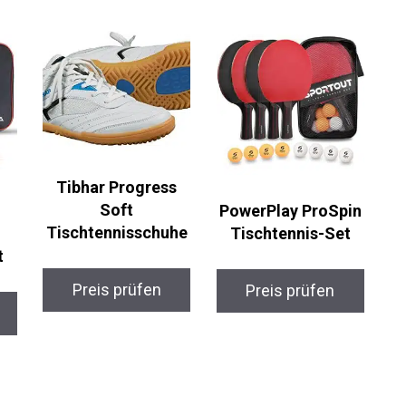
Tibhar Progress
Soft
PowerPlay ProSpin
Tischtennisschuhe
Tischtennis-Set
t
Preis prüfen
Preis prüfen