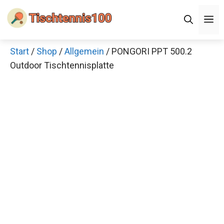
Zum
Men
Inhalt
springen
Start
/
Shop
/
Allgemein
/ PONGORI PPT 500.2
×
Outdoor Tischtennisplatte
Decathlon Sale
Schaue dir jetzt die meistverkauften Produkte im
Sale bei Decathlon an!
Jetzt anschauen