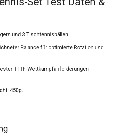
ennis-Set Test Daten &
gern und 3 Tischtennisbällen.
chneter Balance für optimierte Rotation und
neuesten ITTF-Wettkampfanforderungen
cht: 450g.
ung