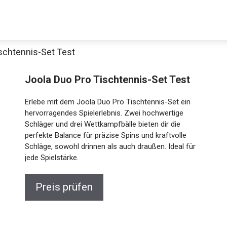
schtennis-Set Test
Decathlon Sale
Joola Duo Pro Tischtennis-Set Test
Erlebe mit dem Joola Duo Pro Tischtennis-Set ein
hervorragendes Spielerlebnis. Zwei hochwertige
Schläger und drei Wettkampfbälle bieten dir die
aue dir jetzt die meistverkauften Produkte im Sale bei Decathlon
perfekte Balance für präzise Spins und kraftvolle
Schläge, sowohl drinnen als auch draußen. Ideal für
Jetzt anschauen
jede Spielstärke.
Preis prüfen