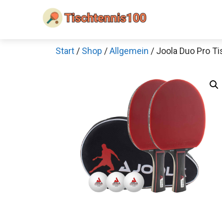
Zum
Inhalt
springen
Start
/
Shop
/
Allgemein
/ Joola Duo Pro Ti
Sch