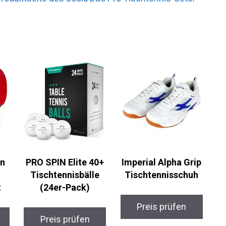
n
PRO SPIN Elite 40+
Imperial Alpha Grip
Tischtennisbälle
Tischtennisschuh
(24er-Pack)
Preis prüfen