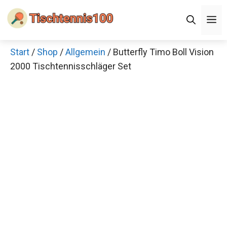
Zum
Men
Inhalt
springen
Start
/
Shop
/
Allgemein
/ Butterfly Timo Boll
×
Vision 2000 Tischtennisschläger Set
Decathlon Sale
Schaue dir jetzt die meistverkauften Produkte im
Sale bei Decathlon an!
Jetzt anschauen