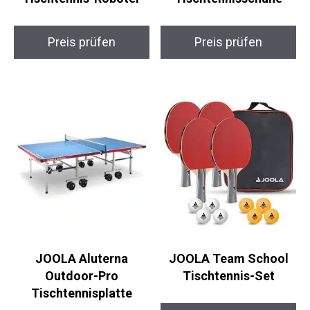
Irfora S-1001
FJJLOVE Ace-Pro
Tischtennis-Roboter
Tischtennisschuhe
Preis prüfen
Preis prüfen
JOOLA Aluterna
JOOLA Team School
Outdoor-Pro
Tischtennis-Set
Tischtennisplatte