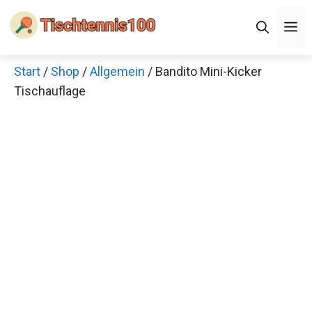
Zum
Men
Inhalt
springen
Start
/
Shop
/
Allgemein
/ Bandito Mini-Kicker
Tischauflage
Jetzt anschauen