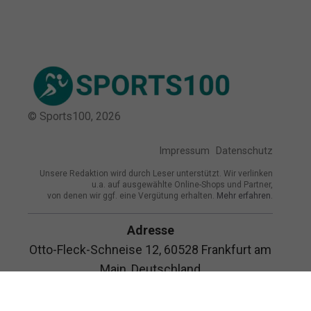
© Sports100,
2026
Impressum
Datenschutz
Unsere Redaktion wird durch Leser unterstützt. Wir verlinken
u.a. auf ausgewählte Online-Shops und Partner,
von denen wir ggf. eine Vergütung erhalten.
Mehr erfahren.
Adresse
Otto-Fleck-Schneise 12, 60528 Frankfurt am
Main, Deutschland