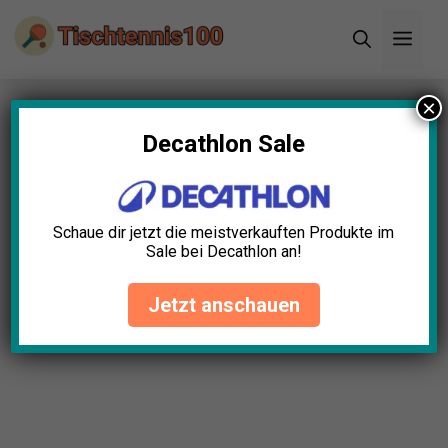
Zum
Men
Inhalt
springen
×
Startseite
»
Blog
»
Tischtennistasche Kompakt
Test: Die 5 besten (Bestenliste)
Decathlon Sale
Schaue dir jetzt die meistverkauften Produkte im
Sale bei Decathlon an!
Jetzt anschauen