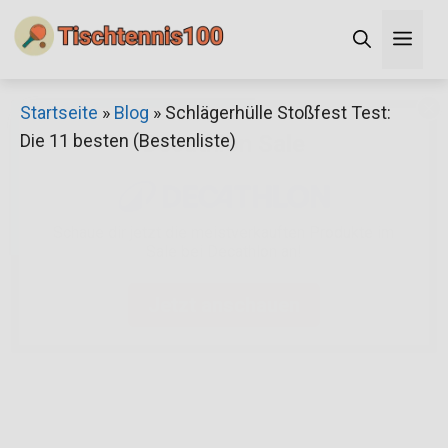
Zum
Men
Inhalt
springen
×
Startseite
»
Blog
»
Schlägerhülle Stoßfest Test:
Die 11 besten (Bestenliste)
Decathlon Sale
Schaue dir jetzt die meistverkauften Produkte im
Sale bei Decathlon an!
Jetzt anschauen