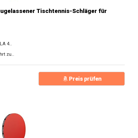
ugelassener Tischtennis-Schläger für
A 4...
t zu...
Preis prüfen