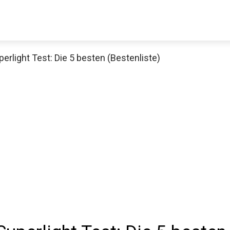
erlight Test: Die 5 besten (Bestenliste)
Decathlon Sale
aue dir jetzt die meistverkauften Produkte im Sale bei Decathlon
Jetzt anschauen