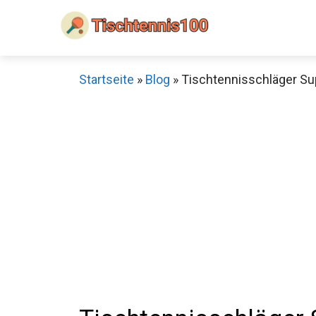
Zum
Inhalt
springen
Startseite
»
Blog
»
Tischtennisschläger Sup
Sch