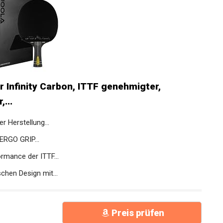
 Infinity Carbon, ITTF genehmigter,
...
r Herstellung...
RGO GRIP...
mance der ITTF...
en Design mit...