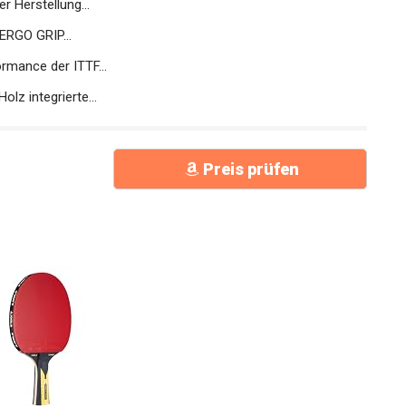
r Herstellung...
RGO GRIP...
mance der ITTF...
z integrierte...
Preis prüfen