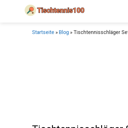
Zum
Inhalt
springen
Startseite
»
Blog
»
Tischtennisschläger Set
Sch