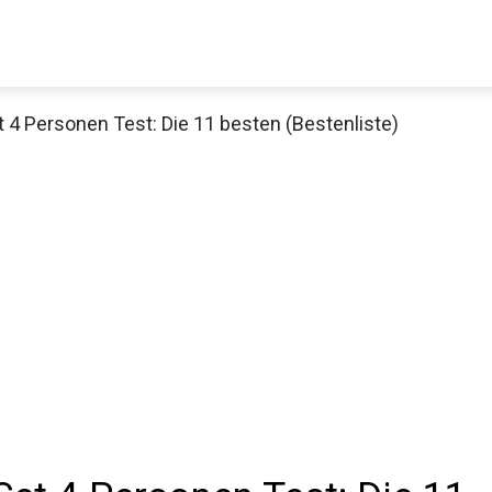
 4 Personen Test: Die 11 besten (Bestenliste)
Decathlon Sale
aue dir jetzt die meistverkauften Produkte im Sale bei Decathlon
Jetzt anschauen