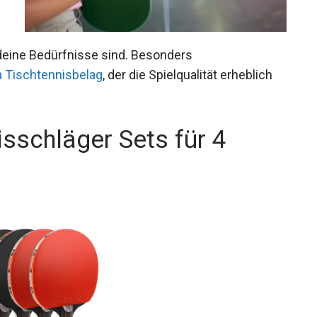
Tischtennisschläger Sets, die perfekt für deine
ert ist der
Joola Energy X-Tra Tischtennisbelag
,
sschläger Sets für 4