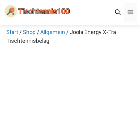
Zum
M
Inhalt
springen
Start
/
Shop
/
Allgemein
/ Joola Energy X-Tra
Tischtennisbelag