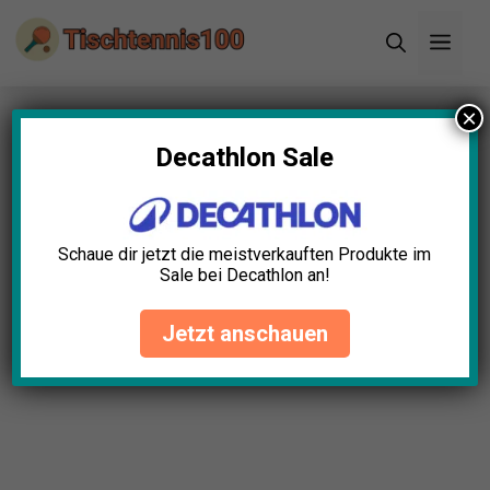
Zum
Men
Inhalt
springen
×
Startseite
»
Blog
»
Tischtennisschläger Flexibel
Test: Die 5 besten (Bestenliste)
Decathlon Sale
Schaue dir jetzt die meistverkauften Produkte im
Sale bei Decathlon an!
Jetzt anschauen