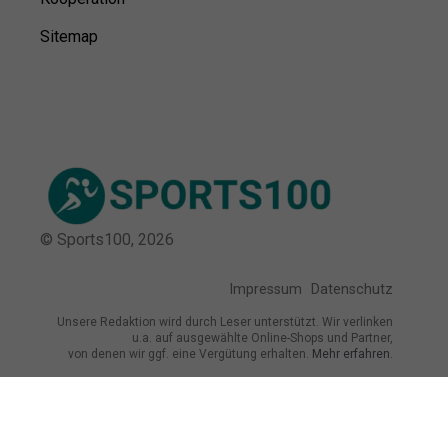
Sitemap
© Sports100,
2026
Impressum
Datenschutz
Unsere Redaktion wird durch Leser unterstützt. Wir verlinken
u.a. auf ausgewählte Online-Shops und Partner,
von denen wir ggf. eine Vergütung erhalten.
Mehr erfahren.
Adresse
Otto-Fleck-Schneise 12, 60528 Frankfurt am