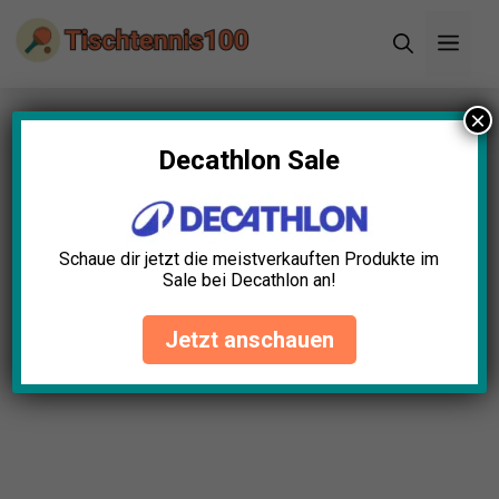
Zum
Men
Inhalt
springen
×
Startseite
»
Blog
»
Tischtennisschläger
Carbonfaser Test: Die 5 besten (Bestenliste)
Decathlon Sale
Tischtennisschläger
Carbonfaser Test: Die 5
Schaue dir jetzt die meistverkauften Produkte im
besten (Bestenliste)
Sale bei Decathlon an!
Hannah Hartmann
April 23, 2025
Jetzt anschauen