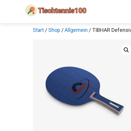
Zum
Inhalt
springen
Start
/
Shop
/
Allgemein
/ TIBHAR Defensiv