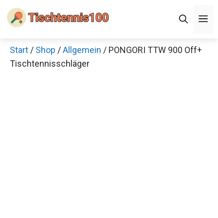
Zum
M
Inhalt
springen
Start
/
Shop
/
Allgemein
/ PONGORI TTW 900 Off+
Tischtennisschläger