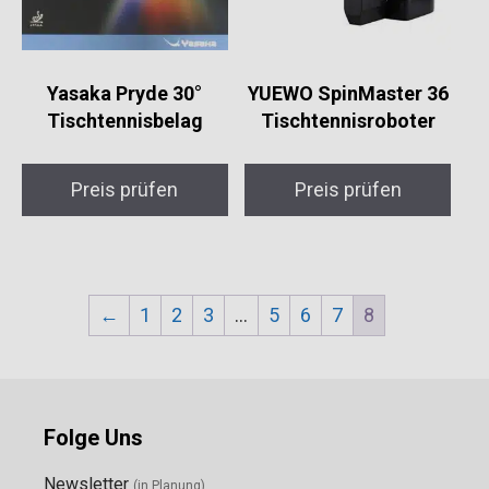
Yasaka Pryde 30°
YUEWO SpinMaster 36
Tischtennisbelag
Tischtennisroboter
Preis prüfen
Preis prüfen
←
1
2
3
…
5
6
7
8
Folge Uns
Newsletter
(in Planung)