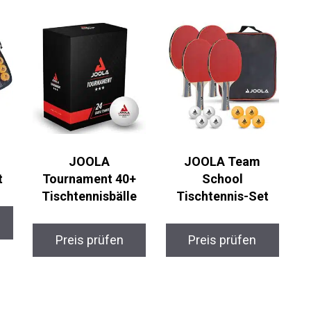
JOOLA
JOOLA Team
t
Tournament 40+
School
Tischtennisbälle
Tischtennis-Set
Preis prüfen
Preis prüfen