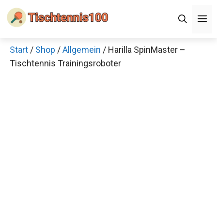
Zum
M
Inhalt
springen
Start
/
Shop
/
Allgemein
/ Harilla SpinMaster –
Tischtennis Trainingsroboter