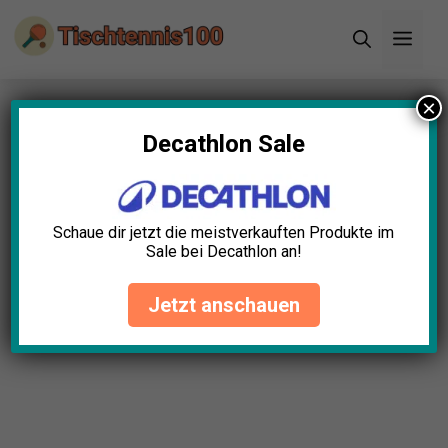
Zum
Men
Inhalt
springen
×
Startseite
»
Blog
»
Tischtennisschuhe
desinfizieren: Tipps für saubere Füße
Decathlon Sale
Schaue dir jetzt die meistverkauften Produkte im
Sale bei Decathlon an!
Jetzt anschauen