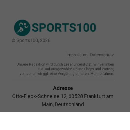
© Sports100,
2026
Impressum
Datenschutz
Unsere Redaktion wird durch Leser unterstützt. Wir verlinken
u.a. auf ausgewählte Online-Shops und Partner,
von denen wir ggf. eine Vergütung erhalten.
Mehr erfahren.
Adresse
Otto-Fleck-Schneise 12, 60528 Frankfurt am
Main, Deutschland