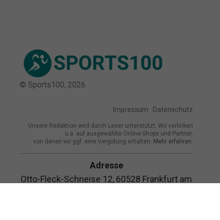
© Sports100,
2026
Impressum
Datenschutz
Unsere Redaktion wird durch Leser unterstützt. Wir verlinken
u.a. auf ausgewählte Online-Shops und Partner,
von denen wir ggf. eine Vergütung erhalten.
Mehr erfahren.
Adresse
Otto-Fleck-Schneise 12, 60528 Frankfurt am
Main, Deutschland