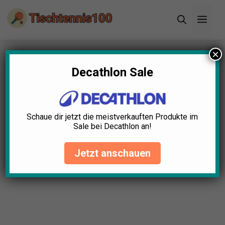
Zum
Men
Inhalt
springen
×
Startseite
»
Blog
»
Tischtennisschuhe für
Anfänger: Worauf du achten musst
Decathlon Sale
Schaue dir jetzt die meistverkauften Produkte im
Sale bei Decathlon an!
Jetzt anschauen