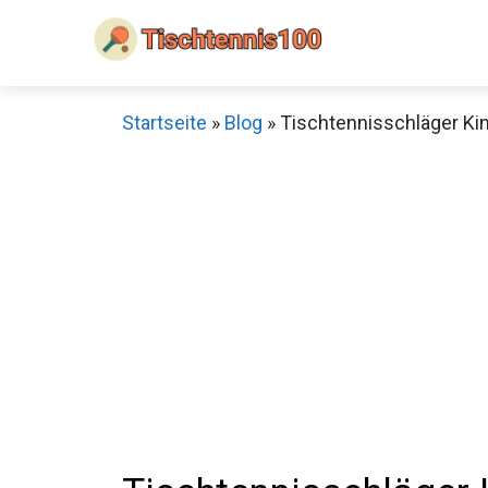
Zum
Inhalt
springen
Startseite
»
Blog
»
Tischtennisschläger Kin
Sch