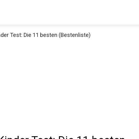
der Test: Die 11 besten (Bestenliste)
Decathlon Sale
aue dir jetzt die meistverkauften Produkte im Sale bei Decathlon
Jetzt anschauen