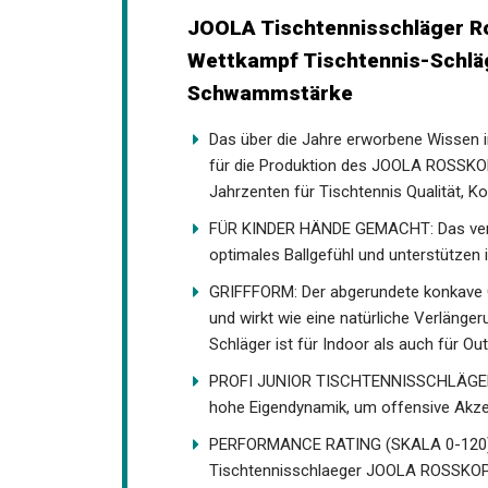
JOOLA Tischtennisschläger R
Kinder Wettkampf Tischtennis-
Schwammstärke
Das über die Jahre erworbene Wissen in
Grundlage für die Produktion des JO
steht seit Jahrzenten für Tischtennis 
FÜR KINDER HÄNDE GEMACHT: Das verklei
ein optimales Ballgefühl und unterstüt
GRIFFFORM: Der abgerundete konkave G
an und wirkt wie eine natürliche Verlä
Schläger ist für Indoor als auch für Ou
PROFI JUNIOR TISCHTENNISSCHLÄGER: 
hohe Eigendynamik, um offensive Akzen
PERFORMANCE RATING (SKALA 0-120): Sp
Tischtennisschlaeger JOOLA ROSSKOPF 