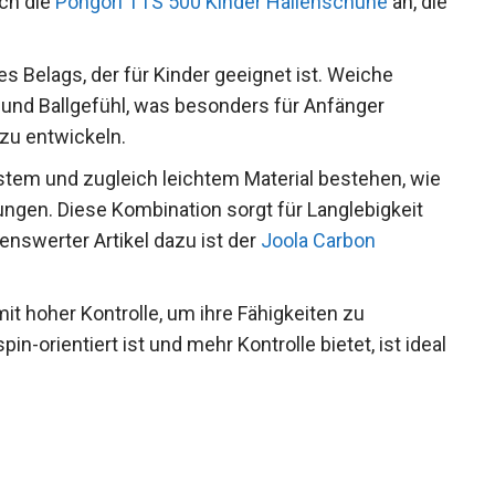
uch die
Pongori TTS 500 Kinder Hallenschuhe
an,
s Belags, der für Kinder geeignet ist. Weiche
 und Ballgefühl, was besonders für Anfänger
 zu entwickeln.
stem und zugleich leichtem Material bestehen,
ärkungen. Diese Kombination sorgt für
l. Ein empfehlenswerter Artikel dazu ist der
Joola
netz
.
it hoher Kontrolle, um ihre Fähigkeiten zu
in-orientiert ist und mehr Kontrolle bietet, ist