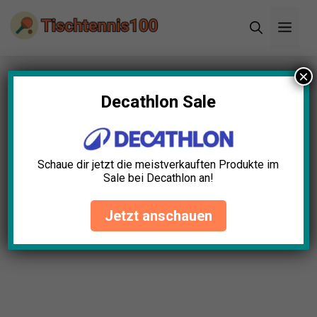
Zum
Men
Inhalt
springen
×
Startseite
»
Blog
»
Tischtennisplatte Turnier Test:
Die 5 besten (Bestenliste)
Decathlon Sale
Tischtennisplatte Turnier
Test: Die 5 besten
Schaue dir jetzt die meistverkauften Produkte im
(Bestenliste)
Sale bei Decathlon an!
Hannah Hartmann
April 23, 2025
Jetzt anschauen