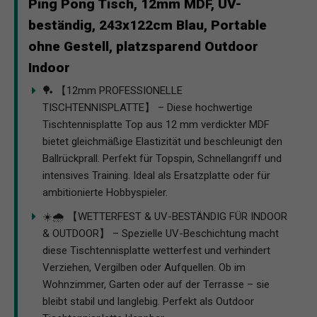
Ping Pong Tisch, 12mm MDF, UV-
beständig, 243x122cm Blau, Portable
ohne Gestell, platzsparend Outdoor
Indoor
🏓 【12mm PROFESSIONELLE
TISCHTENNISPLATTE】 – Diese hochwertige
Tischtennisplatte Top aus 12 mm verdickter MDF
bietet gleichmäßige Elastizität und beschleunigt den
Ballrückprall. Perfekt für Topspin, Schnellangriff und
intensives Training. Ideal als Ersatzplatte oder für
ambitionierte Hobbyspieler.
☀️🌧️ 【WETTERFEST & UV-BESTÄNDIG FÜR INDOOR
& OUTDOOR】 – Spezielle UV-Beschichtung macht
diese Tischtennisplatte wetterfest und verhindert
Verziehen, Vergilben oder Aufquellen. Ob im
Wohnzimmer, Garten oder auf der Terrasse – sie
bleibt stabil und langlebig. Perfekt als Outdoor