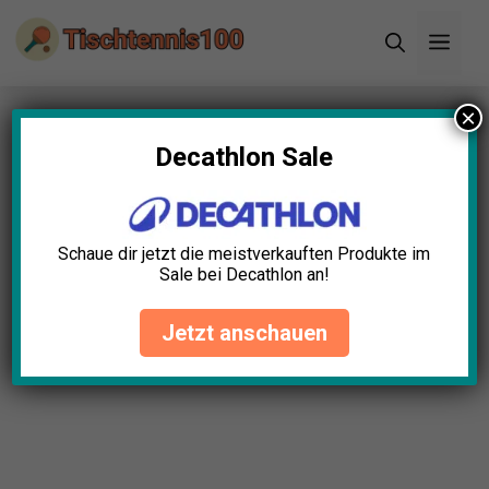
Zum
Men
Inhalt
springen
×
Startseite
»
Blog
»
Tischtennisball Vorratspack
Test: Die 5 besten (Bestenliste)
Decathlon Sale
Schaue dir jetzt die meistverkauften Produkte im
Sale bei Decathlon an!
Jetzt anschauen