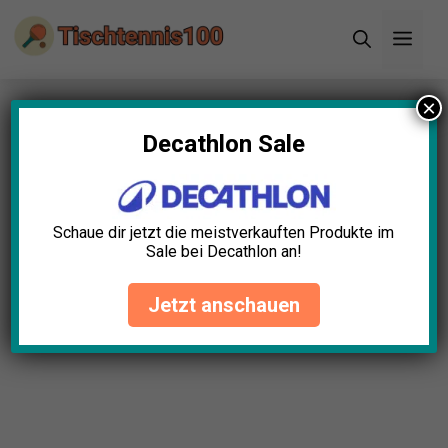
Zum
Men
Inhalt
springen
×
Startseite
»
Blog
»
Tischtennis Bälle Spin Test:
Die 5 besten (Bestenliste)
Decathlon Sale
Tischtennis Bälle Spin Test:
Die 5 besten (Bestenliste)
Schaue dir jetzt die meistverkauften Produkte im
Sale bei Decathlon an!
Hannah Hartmann
April 23, 2025
Jetzt anschauen