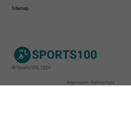
Sitemap
© Sports100,
2026
Impressum
Datenschutz
Unsere Redaktion wird durch Leser unterstützt. Wir verlinken
u.a. auf ausgewählte Online-Shops und Partner,
von denen wir ggf. eine Vergütung erhalten.
Mehr erfahren.
Adresse
Otto-Fleck-Schneise 12, 60528 Frankfurt am