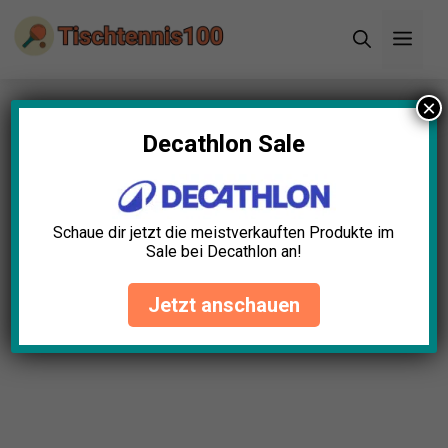
Zum
Men
Inhalt
springen
×
Startseite
»
Blog
»
Tischtennis Verletzungen
vorbeugen: Effektive Präventionsstrategien
Decathlon Sale
Tischtennis Verletzungen
vorbeugen: Effektive
Schaue dir jetzt die meistverkauften Produkte im
Präventionsstrategien
Sale bei Decathlon an!
Hannah Hartmann
Juli 23, 2024
Jetzt anschauen